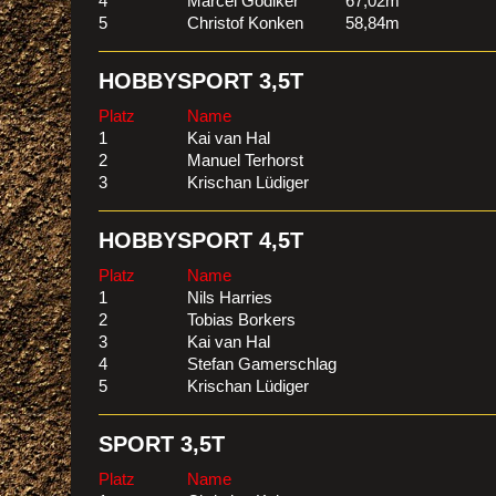
4
Marcel Gödiker
67,02m
5
Christof Konken
58,84m
HOBBYSPORT 3,5T
Platz
Name
1
Kai van Hal
2
Manuel Terhorst
3
Krischan Lüdiger
HOBBYSPORT 4,5T
Platz
Name
1
Nils Harries
2
Tobias Borkers
3
Kai van Hal
4
Stefan Gamerschlag
5
Krischan Lüdiger
SPORT 3,5T
Platz
Name