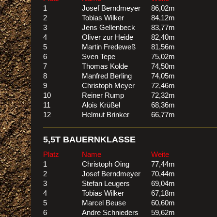
1
Josef Berndmeyer
86,02m
2
Tobias Wilker
84,12m
3
Jens Gellenbeck
83,77m
4
Oliver zur Heide
82,40m
5
Martin Fredeweß
81,56m
6
Sven Tepe
75,02m
7
Thomas Kolde
74,50m
8
Manfred Berling
74,05m
9
Christoph Meyer
72,46m
10
Reiner Rump
72,32m
11
Alois Krüßel
68,36m
12
Helmut Brinker
66,77m
5,5T BAUERNKLASSE
Platz
Name
Weite
1
Christoph Oing
77,44m
2
Josef Berndmeyer
70,44m
3
Stefan Leugers
69,04m
4
Tobias Wilker
67,18m
5
Marcel Beuse
60,60m
6
Andre Schnieders
59,62m