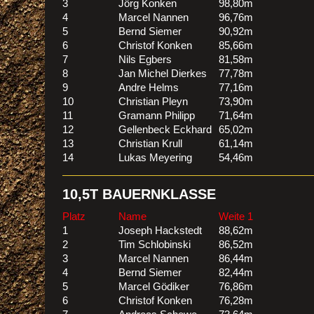
3
Jörg Konken
98,80m
4
Marcel Nannen
96,76m
5
Bernd Siemer
90,92m
6
Christof Konken
85,66m
7
Nils Egbers
81,58m
8
Jan Michel Dierkes
77,78m
9
Andre Helms
77,16m
10
Christian Pleyn
73,90m
11
Gramann Philipp
71,64m
12
Gellenbeck Eckhard
65,02m
13
Christian Krull
61,14m
14
Lukas Meyering
54,46m
10,5T BAUERNKLASSE
Platz
Name
Weite 1
1
Joseph Hackstedt
88,62m
2
Tim Schlobinski
86,52m
3
Marcel Nannen
86,44m
4
Bernd Siemer
82,44m
5
Marcel Gödiker
76,86m
6
Christof Konken
76,28m