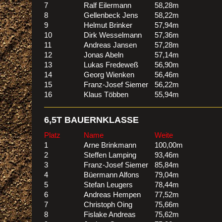
7
Ralf Eilermann
58,28m
8
Gellenbeck Jens
58,22m
9
Helmut Brinker
57,94m
10
Dirk Wesselmann
57,36m
11
Andreas Jansen
57,28m
12
Jonas Abeln
57,14m
13
Lukas Fredeweß
56,90m
14
Georg Wienken
56,46m
15
Franz-Josef Siemer
56,22m
16
Klaus Többen
55,94m
6,5T BAUERNKLASSE
Platz
Name
Weite
1
Arne Brinkmann
100,00m
2
Steffen Lamping
93,46m
3
Franz-Josef Siemer
85,84m
4
Büermann Alfons
79,04m
5
Stefan Leugers
78,44m
6
Andreas Hempen
77,52m
7
Christoph Oing
75,66m
8
Fislake Andreas
75,62m