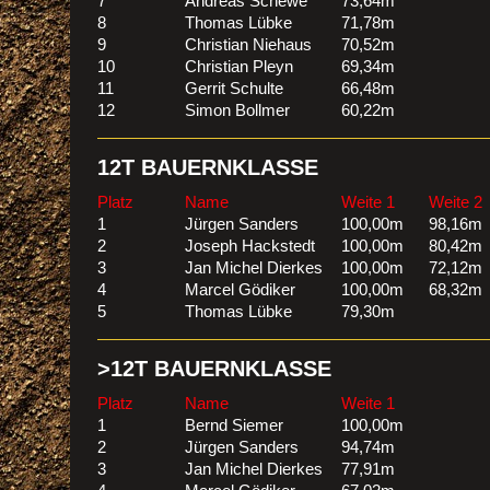
7
Andreas Schewe
73,64m
8
Thomas Lübke
71,78m
9
Christian Niehaus
70,52m
10
Christian Pleyn
69,34m
11
Gerrit Schulte
66,48m
12
Simon Bollmer
60,22m
12T BAUERNKLASSE
Platz
Name
Weite 1
Weite 2
1
Jürgen Sanders
100,00m
98,16m
2
Joseph Hackstedt
100,00m
80,42m
3
Jan Michel Dierkes
100,00m
72,12m
4
Marcel Gödiker
100,00m
68,32m
5
Thomas Lübke
79,30m
>12T BAUERNKLASSE
Platz
Name
Weite 1
1
Bernd Siemer
100,00m
2
Jürgen Sanders
94,74m
3
Jan Michel Dierkes
77,91m