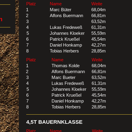
Platz
Name
Weite
1
Marc Büter
68,04m
2
Alfons Buermann
66,81m
en
3
63,52m
4
Lukas Fredeweß
61,31m
5
Johannes Kloeker
55,59m
6
Patrick Krueßel
45,54m
7
Daniel Honkamp
42,27m
8
Tobias Herbers
28,85m
Platz
Name
Weite
1
Thomas Kolde
68,04m
2
Alfons Buermann
66,81m
3
Marc Bueter
63,52m
4
Lukas Fredeweß
61,31m
5
Johannes Kloeker
55,59m
6
Patrick Krueßel
45,54m
7
Daniel Honkamp
42,27m
8
Tobias Herbers
28,85m
4,5T BAUERNKLASSE
Platz
Name
Weite