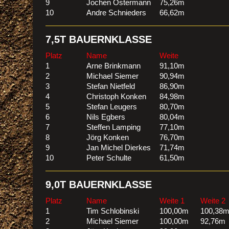
9
Jochen Ostermann
75,26m
10
Andre Schnieders
66,62m
7,5T BAUERNKLASSE
Platz
Name
Weite
1
Arne Brinkmann
91,10m
2
Michael Siemer
90,94m
3
Stefan Nietfeld
86,90m
4
Christoph Konken
84,98m
5
Stefan Leugers
80,70m
6
Nils Egbers
80,04m
7
Steffen Lamping
77,10m
8
Jörg Konken
76,70m
9
Jan Michel Dierkes
71,74m
10
Peter Schulte
61,50m
9,0T BAUERNKLASSE
Platz
Name
Weite 1
Weite 2
1
Tim Schlobinski
100,00m
100,38
2
Michael Siemer
100,00m
92,76m